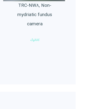
TRC-NW8, Non-
mydriatic fundus
camera
کاتالوگ